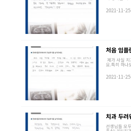
2021-11-25
처음 임플란
제가 사실 치
요.특히 하나도
2021-11-25
치과 두려
선생님들 모두
주십니당!치과